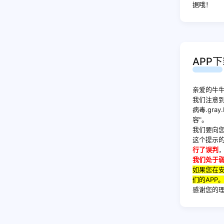
据哦！
APP
亲爱的牛牛
我们注意到
病毒.gray
容"。
我们要向
这个提示的
行了误判
我们处于
如果您在
们的APP
感谢您的