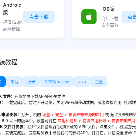
Android
iOS版
版
点击下载
点
商店下载,
标清720P,
安全高效
高清秒播
装教程
法
华为
小米
OPPO/realme
vivo
三星
PK 文件：
在落地页下载APP的APK文件
络：
下载完成后，暂时断开网络，关闭Wi-Fi和移动数据，或者直接启用飞行模
！
未知来源安装：
打开手机的
设置 > 安全 > 安装未知来源的应用
或
允许从未知来
 8.0 以上的版本中，设置可能在
应用和通知 > 特殊应用权限 > 安装未知应用
APK 文件并安装：
打开"文件管理器"找到下载的 APK 文件。点击文件，根据提
片：
安装完成后，去应用列表中寻找我们的影视APP，打开它，并记得连接Wi-F