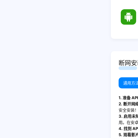
断网安
通用方
1. 准备 A
2. 断开网
安全安装
3. 启用
用
。在安卓
4. 找到 
5. 观看影