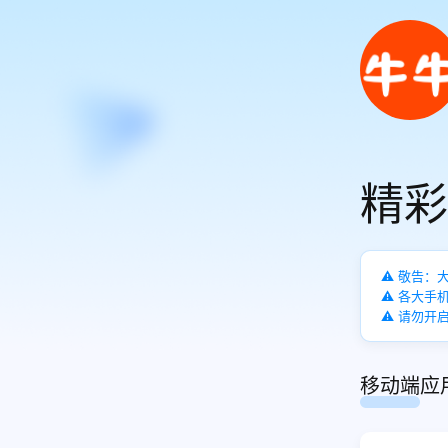
精彩
⚠️ 敬告
⚠️ 各大
⚠️ 请勿
移动端应