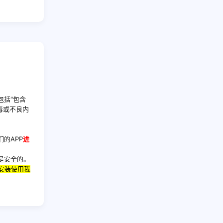
包括"包含
含病毒或不良内
的APP
进
是安全的。
安装使用我